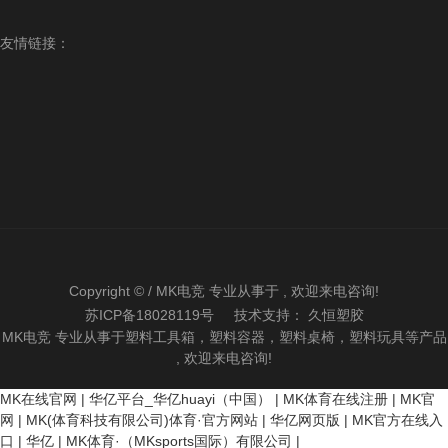
友情链接：
Copyright © / MK电竞 专业从事于 , 欢迎来电咨询!
苏ICP备18028119号
技术支持：
久恒塑胶
MK电竞 专业从事于塑料工具箱，塑料容器，塑料桌椅，塑料玩具等产品
, 欢迎来电咨询!
MK在线官网
|
华亿平台_华亿huayi（中国）
|
MK体育在线注册
|
MK官
网
|
MK(体育科技有限公司)体育·官方网站
|
华亿网页版
|
MK官方在线入
口
|
华亿
|
MK体育·（MKsports国际）有限公司
|