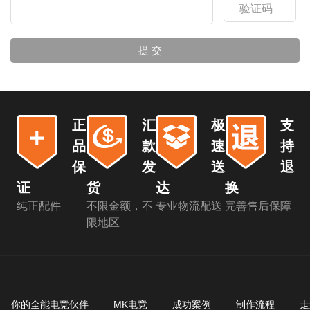
正
汇
极
支
品
款
速
持
保
发
送
退
证
货
达
换
纯正配件
不限金额，不
专业物流配送
完善售后保障
限地区
你的全能电竞伙伴
MK电竞
成功案例
制作流程
走