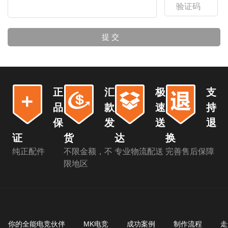
正
汇
极
支
品
款
速
持
保
发
送
退
证
货
达
换
纯正配件
不限金额，不
专业物流配送
完善售后保障
限地区
你的全能电竞伙伴
MK电竞
成功案例
制作流程
走