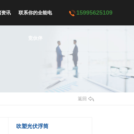
15995625109
闻资讯
联系你的全能电
司动态
竞伙伴
业资讯
见问题
返回
吹塑光伏浮筒