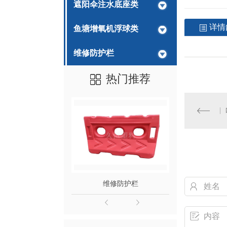
遮阳伞注水底座类
详情
鱼塘增氧机浮球类
维修防护栏
热门推荐
栏
维修防护栏