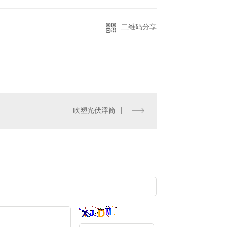
二维码分享
吹塑光伏浮筒
鱼塘PE浮球
水产养殖增氧机