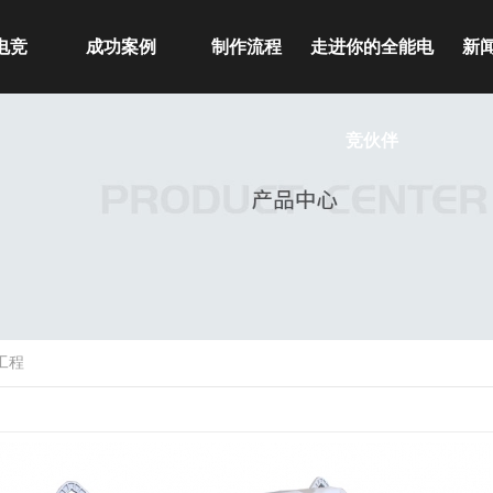
电竞
成功案例
制作流程
走进你的全能电
新
工具箱
公司简介
公
竞伙伴
容器
厂房展示
行
桌椅
荣誉资质
常
玩具
摩椅配件
工程
秧机配件
医用类
工程