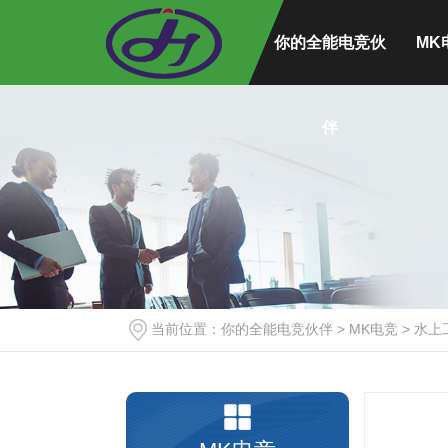
你的全能电竞伙
MK
塑料
伴
塑料
塑料
塑料
塑料按
水上
吹塑插
吹塑
当前位置：
你的全能电竞伙伴
>
MK电竞
>
水上